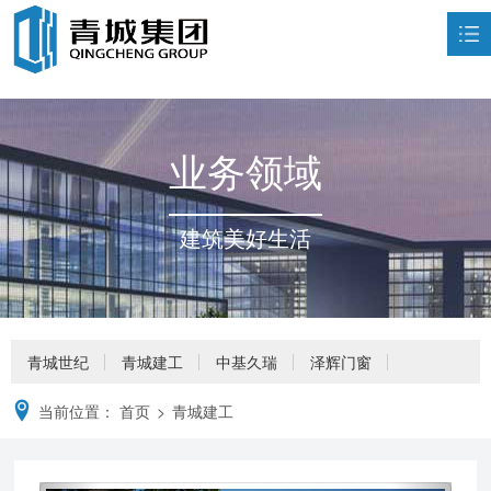
首页
走进青城

业务领域
荣誉资质

业务领域

建筑美好生活
新闻中心

企业文化

人力资源

青城世纪
青城建工
中基久瑞
泽辉门窗
联系我们

当前位置：
首页
>
青城建工