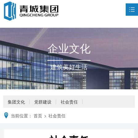
首页
走进青城

企业文化
荣誉资质

业务领域

建筑美好生活
新闻中心

企业文化

人力资源

集团文化
党群建设
社会责任
联系我们

当前位置：
首页
>
社会责任