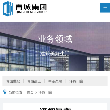
首页
走进青城

业务领域
荣誉资质

业务领域

建筑美好生活
新闻中心

企业文化

人力资源

青城世纪
青城建工
中基久瑞
泽辉门窗
联系我们

当前位置：
首页
>
泽辉门窗