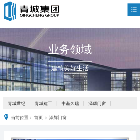
首页
走进青城

业务领域
荣誉资质

业务领域

建筑美好生活
新闻中心

企业文化

人力资源

青城世纪
青城建工
中基久瑞
泽辉门窗
联系我们

当前位置：
首页
>
泽辉门窗