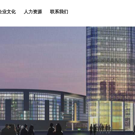
企业文化
人力资源
联系我们
辞
工
闻
化
略
三位一体体系认证
发展历程
中基久瑞
行业资讯
党群建设
人才理念
联系我们
组织架构
新型专利
泽辉门窗
工程动态
社会责任
招聘岗位
动态地图