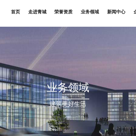
首页
走进青城
荣誉资质
业务领域
新闻中心
营业执照/资质证书/安全生产许可证
集团简介
青城世纪
董事长致
青城建
集团新
集团文
人才战
业务领域
建筑美好生活