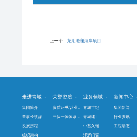
上一个
龙湖滟澜海岸项目
走进青城
荣誉资质
业务领域
新闻中心



集团简介
资质证书/营业执照/安全生产许可证
青城世纪
集团新闻
董事长致辞
三位一体体系认证
青城建工
行业资讯
发展历程
中基久瑞
工程动态
组织架构
泽辉门窗