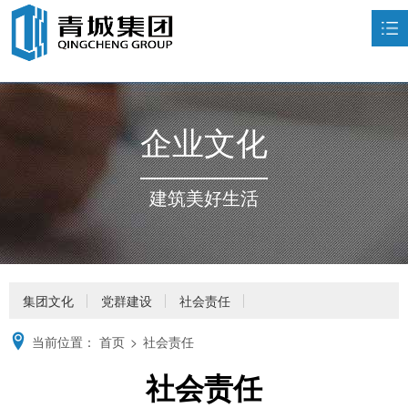
首页
走进青城

企业文化
荣誉资质

业务领域

建筑美好生活
新闻中心

企业文化

人力资源

集团文化
党群建设
社会责任
联系我们

当前位置：
首页
>
社会责任
社会责任