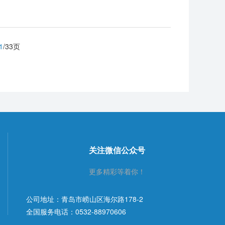
1
/33页
关注微信公众号
更多精彩等着你！
公司地址：青岛市崂山区海尔路178-2
全国服务电话：
0532-88970606