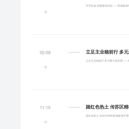
芳华绽放 致敬最美的您——青城集团举

立足主业稳前行 多元
02-09
立足主业稳前行 多元聚力谋发展——

踏红色热土 传苏区
11-15
踏红色热土 传苏区精神|青城集团开
