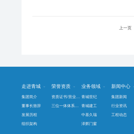
上一页
走进青城
荣誉资质
业务领域
新闻中心



集团简介
资质证书/营业执照/安全生产许可证
青城世纪
集团新闻
董事长致辞
三位一体体系认证
青城建工
行业资讯
发展历程
中基久瑞
工程动态
组织架构
泽辉门窗