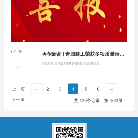
07-25
再创新高 | 青城建工荣获多项质量活动成果奖项
再创新高 | 青城建工荣获多项质量活动成果奖项

上一页
···
2
3
4
5
6
···
下一页
共
126
条记录，第
4
/32页