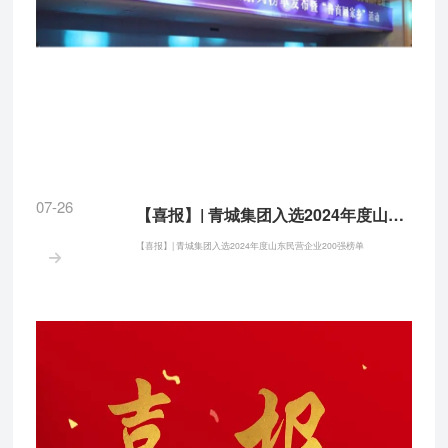
07-26
【喜报】| 青城集团入选2024年度山东民营企业200强榜单
【喜报】| 青城集团入选2024年度山东民营企业200强榜单
