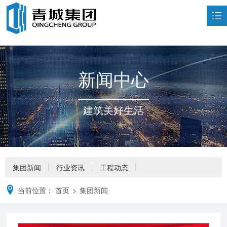
首页
走进青城

新闻中心
荣誉资质

业务领域

建筑美好生活
新闻中心

企业文化

人力资源

集团新闻
行业资讯
工程动态
联系我们

当前位置：
首页
>
集团新闻