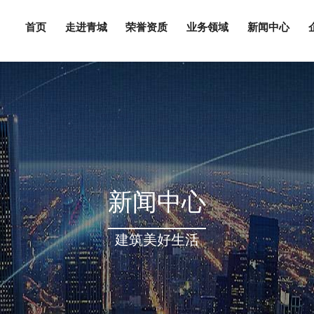
首页
走进青城
荣誉资质
业务领域
新闻中心
营业执照/资质证书/安全生产许可证
集团简介
青城世纪
董事长致
青城建
集团新
集团文
人才战
新闻中心
建筑美好生活