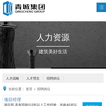
首页
走进青城

人力资源
荣誉资质

业务领域

建筑美好生活
新闻中心

企业文化

人力资源

人才战略
人才理念
招聘岗位
联系我们

当前位置：
首页
>
招聘岗位
项目经理
项目部
具有同岗位2年以上工作经验，年龄40岁以