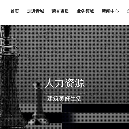
首页
走进青城
荣誉资质
业务领域
新闻中心
营业执照/资质证书/安全生产许可证
集团简介
青城世纪
董事长致
青城建
集团新
集团文
人才战
人力资源
建筑美好生活