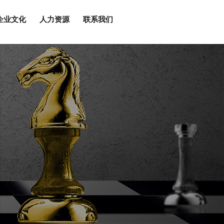
企业文化
人力资源
联系我们
辞
工
闻
化
略
三位一体体系认证
发展历程
中基久瑞
行业资讯
党群建设
人才理念
联系我们
组织架构
新型专利
泽辉门窗
工程动态
社会责任
招聘岗位
动态地图