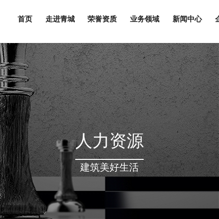
首页
走进青城
荣誉资质
业务领域
新闻中心
营业执照/资质证书/安全生产许可证
集团简介
青城世纪
董事长致
青城建
集团新
集团文
人才战
人力资源
建筑美好生活