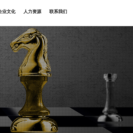
企业文化
人力资源
联系我们
辞
工
闻
化
略
三位一体体系认证
发展历程
中基久瑞
行业资讯
党群建设
人才理念
联系我们
组织架构
新型专利
泽辉门窗
工程动态
社会责任
招聘岗位
动态地图